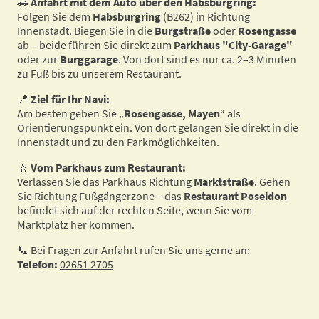
🚗
Anfahrt mit dem Auto über den Habsburgring:
Folgen Sie dem
Habsburgring
(B262) in Richtung
Innenstadt. Biegen Sie in die
Burgstraße
oder
Rosengasse
ab – beide führen Sie direkt zum
Parkhaus "City-Garage"
oder zur
Burggarage
. Von dort sind es nur ca. 2–3 Minuten
zu Fuß bis zu unserem Restaurant.
📍
Ziel für Ihr Navi:
Am besten geben Sie „
Rosengasse, Mayen
“ als
Orientierungspunkt ein. Von dort gelangen Sie direkt in die
Innenstadt und zu den Parkmöglichkeiten.
🚶
Vom Parkhaus zum Restaurant:
Verlassen Sie das Parkhaus Richtung
Marktstraße
. Gehen
Sie Richtung Fußgängerzone – das
Restaurant Poseidon
befindet sich auf der rechten Seite, wenn Sie vom
Marktplatz her kommen.
📞 Bei Fragen zur Anfahrt rufen Sie uns gerne an:
Telefon:
02651 2705