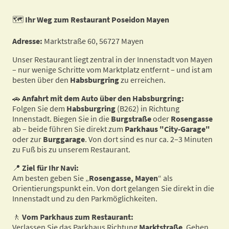
🗺️
Ihr Weg zum Restaurant Poseidon Mayen
Adresse:
Marktstraße 60, 56727 Mayen
Unser Restaurant liegt zentral in der Innenstadt von Mayen
– nur wenige Schritte vom Marktplatz entfernt – und ist am
besten über den
Habsburgring
zu erreichen.
🚗
Anfahrt mit dem Auto über den Habsburgring:
Folgen Sie dem
Habsburgring
(B262) in Richtung
Innenstadt. Biegen Sie in die
Burgstraße
oder
Rosengasse
ab – beide führen Sie direkt zum
Parkhaus "City-Garage"
oder zur
Burggarage
. Von dort sind es nur ca. 2–3 Minuten
zu Fuß bis zu unserem Restaurant.
📍
Ziel für Ihr Navi:
Am besten geben Sie „
Rosengasse, Mayen
“ als
Orientierungspunkt ein. Von dort gelangen Sie direkt in die
Innenstadt und zu den Parkmöglichkeiten.
🚶
Vom Parkhaus zum Restaurant:
Verlassen Sie das Parkhaus Richtung
Marktstraße
. Gehen