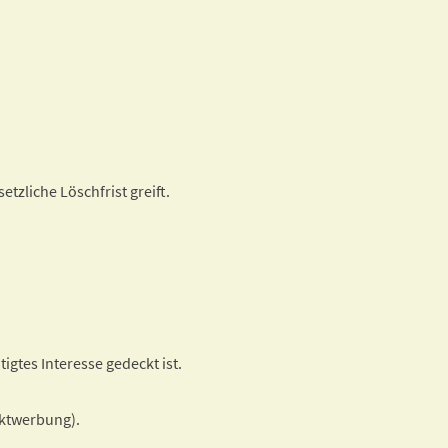
tzliche Löschfrist greift.
igtes Interesse gedeckt ist.
ektwerbung).