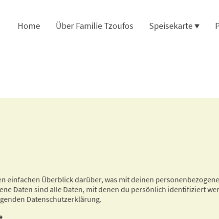
Home
Über Familie Tzoufos
Speisekarte
P
en einfachen Überblick darüber, was mit deinen personenbezogene
e Daten sind alle Daten, mit denen du persönlich identifiziert we
olgenden Datenschutzerklärung.
e