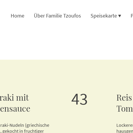
Home
Über Familie Tzoufos
Speisekarte
P
43
raki mit
Reis
ensauce
Tom
araki-Nudeln (griechische
Lockerer
, gekocht in fruchtiger
hausgem