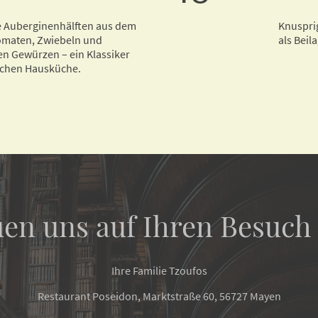
e Auberginenhälften aus dem
Knusprig
omaten, Zwiebeln und
als Beil
n Gewürzen – ein Klassiker
schen Hausküche.
uen uns auf Ihren Besuch 
Ihre Familie Tzoufos
Restaurant Poseidon, Marktstraße 60, 56727 Mayen