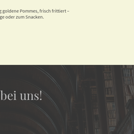
 goldene Pommes, frisch frittiert –
age oder zum Snacken.
bei uns!