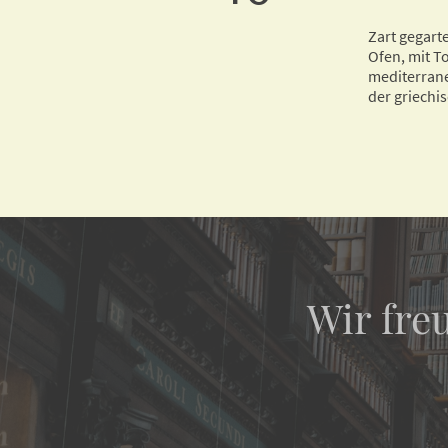
Zart gegart
Ofen, mit T
mediterrane
der griechi
Wir fre