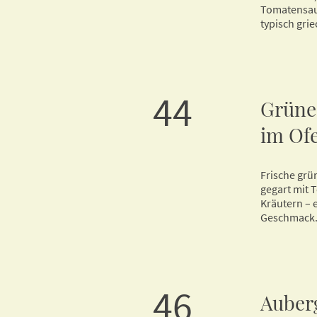
Tomatensauc
typisch grie
44
Grüne
im Of
Frische grü
gegart mit 
Kräutern – e
Geschmack
46
Auber