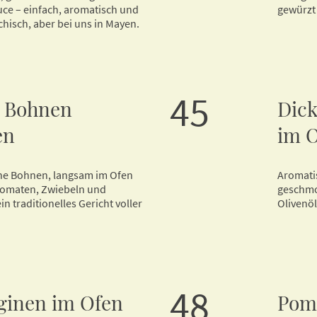
e – einfach, aromatisch und
gewürzt 
chisch, aber bei uns in Mayen.
45
 Bohnen
Dic
en
im 
ne Bohnen, langsam im Ofen
Aromati
Tomaten, Zwiebeln und
geschmo
in traditionelles Gericht voller
Olivenöl
.
48
ginen im Ofen
Pom